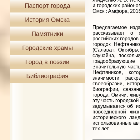
Паспорт города
и городских районов
Омск : Амфора, 2016.
История Омска
Предлагаемое изда
Памятники
рассказывает о 
российских городов
городок Нефтянико
Городские храмы
(Салават, Октябрь
случайна, посколь
Город в поэзии
градообразующие 
Значительную часть
Нефтяников, кото
Библиография
значимости, раск
своеобразии, исто
биографии, связан
города. Омичи, жив
эту часть городской
задумывается об ист
повседневной жиз
исторического лан
использованные авт
тех лет.