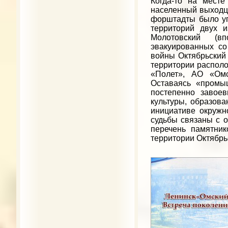
Когда-то на мест
населенный выходца
форштадты было уп
территорий двух 
Молотовский (впо
эвакуированных со
войны Октябрьский
территории распол
«Полет», АО «Омс
Оставаясь «промы
постепенно завое
культуры, образова
инициативе окружн
судьбы связаны с о
перечень памятник
территории Октябрьс