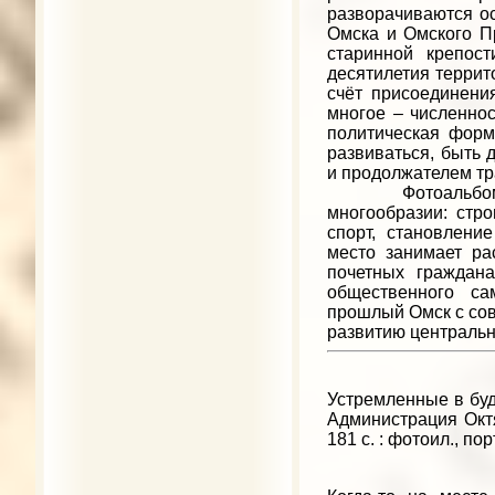
разворачиваются о
Омска и Омского П
старинной крепос
десятилетия террит
счёт присоединени
многое – численно
политическая форм
развиваться, быть 
и продолжателем т
Фотоальбом знак
многообразии: стро
спорт, становлени
место занимает ра
почетных граждана
общественного са
прошлый Омск с сов
развитию центральн
Устремленные в буду
Администрация Октябр
181 с. : фотоил., пор