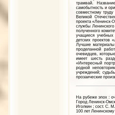
трамвай. Названи
самобытность и ори
совместному труду
Великой Отечеств
проекта «Ленинск-О
службы Ленинского 
полученного комите
учащиеся учебных 
детских проектов «
Лучшие материалы 
проделанной рабо
очевидцев, которы
имеет шесть разд
«Интересный портр
родной неповторим
учреждений; судьб
прозаические произ
На рубеже эпох : о
Город Ленинск-Омски
Иголкин ; сост. С. М
100 лет Ленинскому 