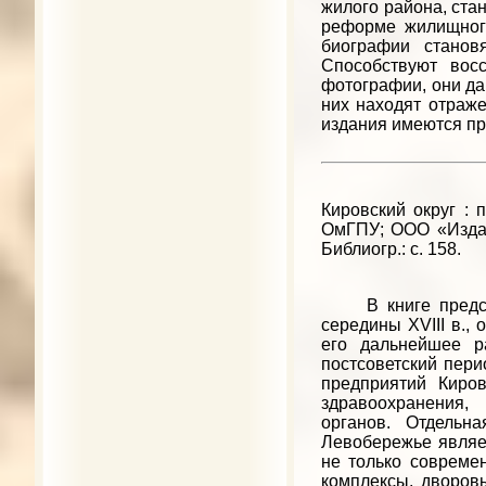
жилого района, ста
реформе жилищного
биографии станов
Способствуют вос
фотографии, они да
них находят отраж
издания имеются пр
Кировский округ : 
ОмГПУ; ООО «Издате
Библиогр.: с. 158.
В книге представ
середины XVIII в., 
его дальнейшее р
постсоветский пери
предприятий Киров
здравоохранения, 
органов. Отдельн
Левобережье являет
не только совреме
комплексы, дворов