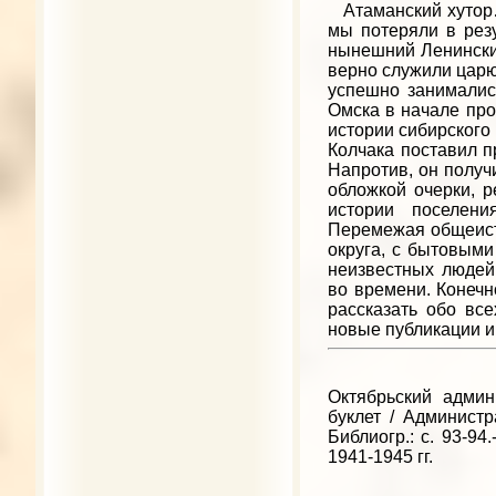
Атаманский хутор…
мы потеряли в рез
нынешний Ленинский 
верно служили царю 
успешно занималис
Омска в начале про
истории сибирского 
Колчака поставил п
Напротив, он получ
обложкой очерки, р
истории поселени
Перемежая общеист
округа, с бытовыми
неизвестных людей,
во времени. Конечн
рассказать обо все
новые публикации и 
Октябрьский админ
буклет / Администра
Библиогр.: с. 93-9
1941-1945 гг.