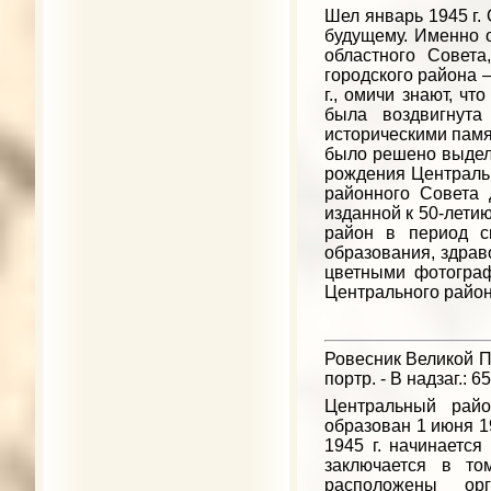
Шел январь 1945 г
будущему. Именно 
областного Совета
городского района –
г., омичи знают, чт
была воздвигнута
историческими памя
было решено выдели
рождения Центральн
районного Совета 
изданной к 50-лети
район в период с
образования, здрав
цветными фотогра
Центрального района
Ровесник Великой Поб
портр. - В надзаг.: 6
Центральный райо
образован 1 июня 1
1945 г. начинается
заключается в то
расположены ор