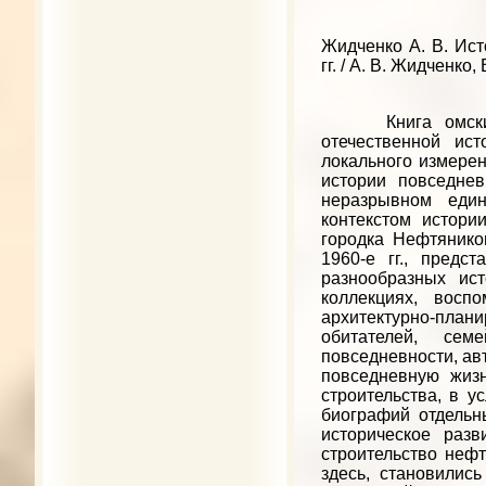
Жидченко А. В. Ист
гг. / А. В. Жидченко,
Книга омских ку
отечественной ис
локального измерен
истории повседне
неразрывном един
контекстом истори
городка Нефтянико
1960-е гг., пред
разнообразных ист
коллекциях, восп
архитектурно-плани
обитателей, се
повседневности, ав
повседневную жиз
строительства, в ус
биографий отдельн
историческое раз
строительство нефт
здесь, становились