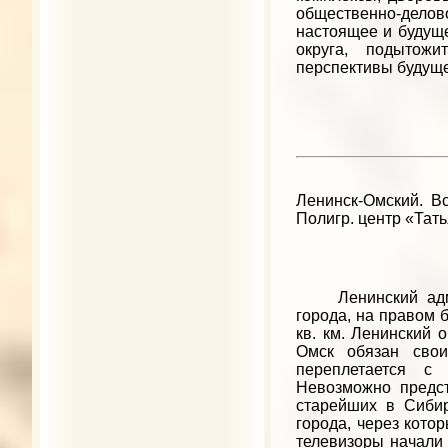
общественно-деловой
настоящее и будуще
округа, подытожи
перспективы будуще
Ленинск-Омский. Вст
Полигр. центр «Татьян
Ленинский админи
города, на правом 
кв. км. Ленинский 
Омск обязан сво
переплетается с
Невозможно предст
старейших в Сибир
города, через кото
телевизоры начали