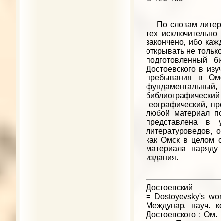
По словам литерат
тех исключительно 
закончено, ибо каж
открывать не только
подготовленный б
Достоевского в изу
пребывания в Омс
фундаментальный,
библиографический 
географический, пр
любой материал по
представлена в у
литературоведов, о
как Омск в целом 
материала наряду
издания.
Достоевс
= Dostoyevsky's wor
Междунар. науч. к
Достоевского : Ом. г