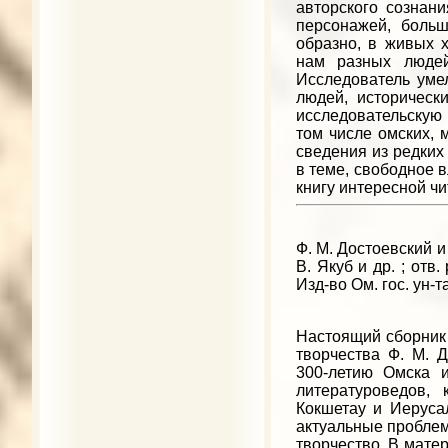
авторского сознан
персонажей, больш
образно, в живых х
нам разных людей
Исследователь уме
людей, историческ
исследовательскую 
том числе омских, 
сведения из редких
в теме, свободное 
книгу интересной чи
Ф. М. Достоевский и д
В. Якуб и др. ; отв.
Изд-во Ом. гос. ун-т
Настоящий сборник 
творчества Ф. М. 
300-летию Омска и
литературоведов, 
Кокшетау и Иеруса
актуальные проблем
творчество. В мате