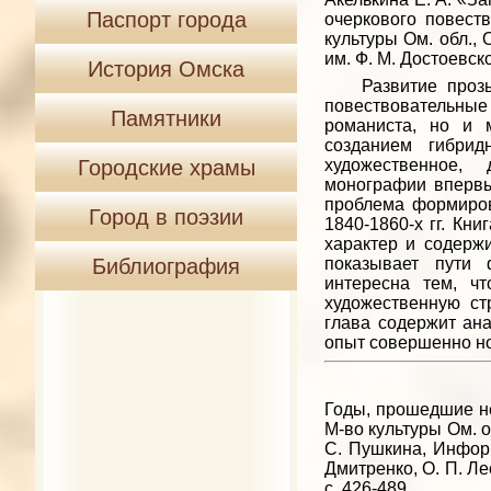
Паспорт города
очеркового повеств
культуры Ом. обл., 
им. Ф. М. Достоевско
История Омска
Развитие прозы м
повествовательные 
Памятники
романиста, но и 
созданием гибри
Городские храмы
художественное,
монографии впервы
проблема формиров
Город в поэзии
1840-1860-х гг. Кни
характер и содерж
Библиография
показывает пути 
интересна тем, ч
художественную ст
глава содержит ан
опыт совершенно но
Годы, прошедшие не б
М-во культуры Ом. об
С. Пушкина, Информ.-
Дмитренко, О. П. Лео
с. 426-489.