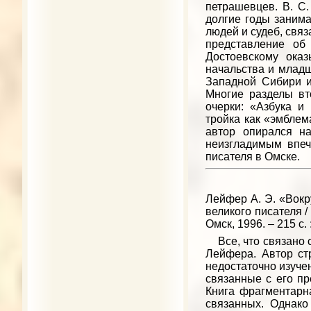
петрашевцев. В. С.
долгие годы занима
людей и судеб, связ
представление об
Достоевскому ока
начальства и млад
Западной Сибири и
Многие разделы вт
очерки: «Азбука и
тройка как «эмблем
автор опирался н
неизгладимым впеч
писателя в Омске.
Лейфер А. Э. «Вокру
великого писателя /
Омск, 1996. – 215 с. 
Все, что связано с
Лейфера. Автор стр
недостаточно изучен
связанные с его пр
Книга фрагментарна
связанных. Однако