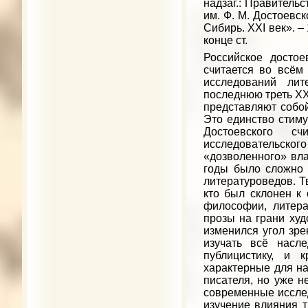
надзаг.: Правительс
им. Ф. М. Достоевско
Сибирь. XXI век». –
конце ст.
Российское достое
считается во всём
исследований лит
последнюю треть XX
представляют собо
Это единство стиму
Достоевского сч
исследовательск
«дозволенного» вла
годы было сложно 
литературоведов. Т
кто был склонен к
философии, литера
прозы на грани худ
изменился угол зре
изучать всё насл
публицистику, и 
характерные для на
писателя, но уже н
современные исслед
изучение влияния т