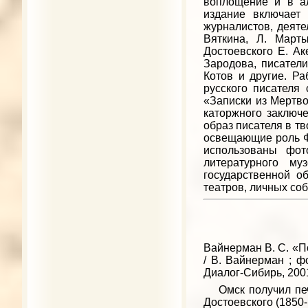
воплощение и в а
издание включает 
журналистов, деяте
Вяткина, Л. Март
Достоевского Е. Ак
Зародова, писатели
Котов и другие. Р
русского писателя
«Записки из Мертво
каторжного заключе
образ писателя в тв
освещающие роль Ф.
использованы фот
литературного м
государственной о
театров, личных со
Вайнерман В. С. «П
/ В. Вайнерман ; фо
Диалог-Сибирь, 2001.
Омск получил печа
Достоевского (1850-