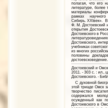
полагая, что его 
литературе, более
материалы конфер
рамках научного 
Сибирь. XXIвек». 
Ф. М. Достоевский 
открытия Достоевск
Достоевского в Рос
литературоведени
Достоевского, инте
учебниках советско
из многих российск
половины докладо
достоевсковедение.
Достоевский и Омск: 
2011. - 303 с. : ил.,
Достоевского. - Библи
С духовной биогра
этой триаде Омск 
творчество писател
содержался моло
осужденный как п
Достоевского в Ом