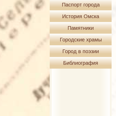
Паспорт города
История Омска
Памятники
Городские храмы
Город в поэзии
Библиография