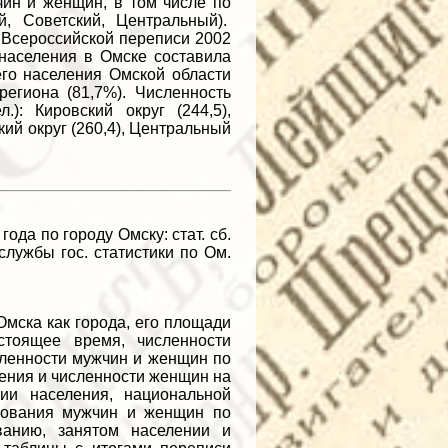
чин и женщин, в том числе по
й, Советский, Центральный).
 Всероссийской переписи 2002
 населения в Омске составила
его населения Омской области
региона (81,7%). Численность
): Кировский округ (244,5),
ский округ (260,4), Центральный
да по городу Омску: стат. сб.
 службы гос. статистики по Ом.
мска как города, его площади
стоящее время, численности
сленности мужчин и женщин по
ения и численности женщин на
ии населения, национальной
азования мужчин и женщин по
ванию, занятом населении и