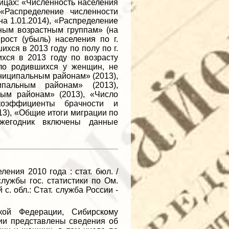
ицах: «Численность населения
 «Распределение численности
на 1.01.2014), «Распределение
ным возрастным группам» (на
рост (убыль) населения по г.
хся в 2013 году по полу по г.
хся в 2013 году по возрасту
ло родившихся у женщин, не
униципальным районам» (2013),
пальным районам» (2013),
ным районам» (2013), «Число
коэффициенты брачности и
13), «Общие итоги миграции по
жегодник включены данные
ения 2010 года : стат. бюл. /
службы гос. статистики по Ом.
-й с. обл.: Стат. служба России -
й Федерации, Сибирскому
нии представлены сведения об