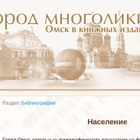
Раздел:
Библиография
Население
Город Омск: отдельные демографические показатели на фо