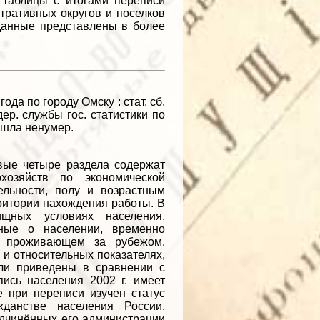
 таблицы с итогами переписи
тративных округов и поселков
 данные представлены в более
да по городу Омску : стат. сб.
дер. службы гос. статистики по
 вышла ненумер.
рвые четыре раздела содержат
хозяйств по экономической
ельности, полу и возрастным
ритории нахождения работы. В
щных условиях населения,
ные о населении, временно
о проживающем за рубежом.
и относительных показателях,
ели приведены в сравнении с
ись населения 2002 г. имеет
 при переписи изучен статус
данстве населения России.
одчинённых его администрации