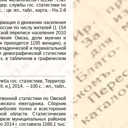
дер. службы гос. статистики по
. : цв. ил., табл., карта. - На 2-й
ормация о движении населения
оссии по числу жителей (1 154
ской переписи населения 2010
еления Омска, доли мужчин и
н приходится 1195 женщин), а
 младенческой и перинатальной
ые демографической статистики
х, в табличном и графическом
.
ужба гос. статистики, Территор.
и.], 2014. – 100 с. : ил., табл.,
венной статистики по Омской
еского ежегодника. Сборник
аиболее полно и всесторонне
ой области. Статистические
азрезе муниципальных районов
 2014 г. составила 1166,1 тыс.