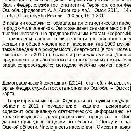
бюл. / Федер. служба гос. статистики, Территор. орган Фе
Ом. обл. ; [редсовет: А. А. Агеенко и др.]. - Омск, 2011. - 14 с
с. обл.: Стат. служба России - 200 лет, 1811-2011.
В издании содержится официальная статистическая инф
городов-миллионников. Омск занимает седьмое место в Р
тысячи человек). По предварительным итогам Всероссий
г. приведены данные о численности постоянного нас
женщин в общей численности населения (на 1000 мужчи
также сведения о рождаемости, смертности (в том числе
смертности в 2010 г.), браках и разводах омичей. Данн
представлены в абсолютных и относительных показателя
видах, сопровождаются методологическим комментарием
Демографический ежегодник, [2014] : стат. сб. / Федер. сл
орган Федер. службы гос. статистики по Ом. обл. – Омск : [б. 
карта.
Территориальный орган Федеральной службы государст
области с 2011 г. осуществляет издание демографич
содержит официальную статистическую информацию, н
характеризующую демографические процессы в Омск
данные приведены в целом по области, г. Омску и в р
Омской области. Численность населения г. Омска на начало