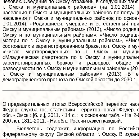
человек. Сведения по Омску отражены в следующих табл
г. Омска и муниципальных районов» (на 1.01.2014),
населения г. Омска и муниципальных районов по полу» (
населения г. Омска и муниципальных районов по основ
1.01.2014), «Родившиеся, умершие и естественный при
Омску и муниципальным районам» (2013), «Число родивши
Омску и по муниципальным районам», «Число родивши
матери по г. Омску и муниципальным районам», «Чис
состоявших в зарегистрированном браке, по г. Омску и м
«Число мертворождённых по г. Омску и муници
«Младенческая смертность по г. Омску и муниципаль
зарегистрированных браков и разводов, общие 
разводимости по г. Омску и муниципальным районам» (20
г. Омску и муниципальным районам» (2013). В е
демографического прогноза по Омской области до 2030 г.
О предварительных итогах Всероссийской переписи насел
Федер. служба гос. статистики, Территор. орган Федер. 
обл. - Омск : [б. и.], 2011. - 14 с. : в основном табл. - На 2
200 лет, 1811-2011. - На обл.: России важен каждый.
Бюллетень содержит информацию по Российско
федеральному округу, Омской области, г. Омску. В изда