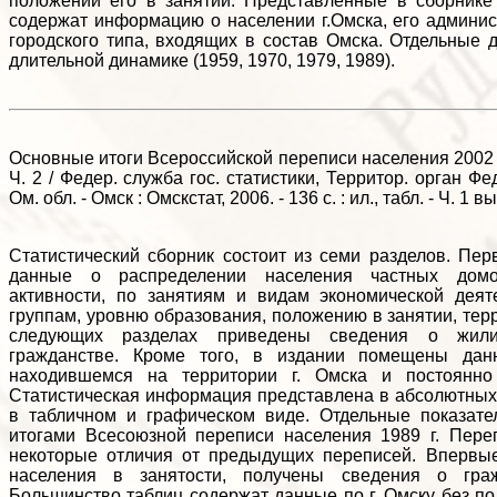
положении его в занятии. Представленные в сборнике
содержат информацию о населении г.Омска, его админис
городского типа, входящих в состав Омска. Отдельные
длительной динамике (1959, 1970, 1979, 1989).
Основные итоги Всероссийской переписи населения 2002 го
Ч. 2 / Федер. служба гос. статистики, Территор. орган Фе
Ом. обл. - Омск : Омскстат, 2006. - 136 с. : ил., табл. - Ч. 1
Статистический сборник состоит из семи разделов. Пе
данные о распределении населения частных домо
активности, по занятиям и видам экономической деят
группам, уровню образования, положению в занятии, тер
следующих разделах приведены сведения о жили
гражданстве. Кроме того, в издании помещены дан
находившемся на территории г. Омска и постоянн
Статистическая информация представлена в абсолютных 
в табличном и графическом виде. Отдельные показат
итогами Всесоюзной переписи населения 1989 г. Переп
некоторые отличия от предыдущих переписей. Впервые
населения в занятости, получены сведения о граж
Большинство таблиц содержат данные по г. Омску без п