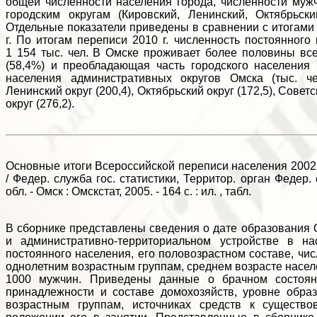
общей численности населения города, численности муж
городским округам (Кировский, Ленинский, Октябрьски
Отдельные показатели приведены в сравнении с итогами
г. По итогам переписи 2010 г. численность постоянного
1 154 тыс. чел. В Омске проживает более половины вс
(58,4%) и преобладающая часть городского населения 
населения административных округов Омска (тыс. чел.
Ленинский округ (200,4), Октябрьский округ (172,5), Совет
округ (276,2).
Основные итоги Всероссийской переписи населения 2002 го
/ Федер. служба гос. статистики, Территор. орган Федер.
обл. - Омск : Омскстат, 2005. - 164 с. : ил. , табл.
В сборнике представлены сведения о дате образования О
и административно-территориальном устройстве в на
постоянного населения, его половозрастном составе, чи
однолетним возрастным группам, среднем возрасте насел
1000 мужчин. Приведены данные о брачном состоян
принадлежности и составе домохозяйств, уровне обр
возрастным группам, источниках средств к существо