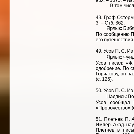
арх. – 1875. – № 
В том числе о 
48. Граф Остерм
3. – Стб. 362.
Ярлык: Библиот
По сообщению П.
его путешествия 
49. Усов П. С. Из
Ярлык: Фундаме
Усов писал: «Ф
одобрение. По с
Горчакову, он р
(с. 126).
50. Усов П. С. Из
Надпись: Войск
Усов сообщал 
«Пророчество» (с
51. Плетнев П. А
Импер. Акад. наук
Плетнев в пись