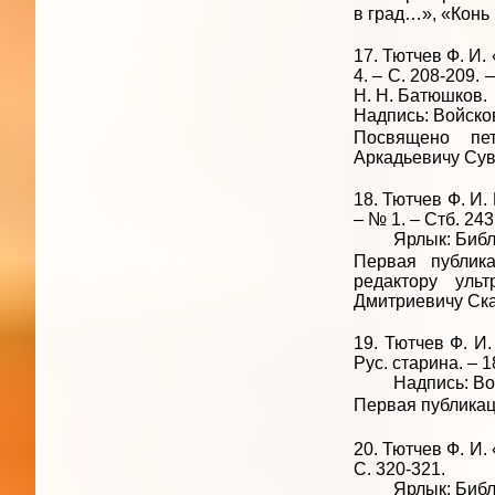
в град…», «Конь
17. Тютчев Ф. И.
4. – С. 208-209.
Н. Н. Батюшков.
Надпись: Войсков
Посвящено пет
Аркадьевичу Сув
18. Тютчев Ф. И.
– № 1. – Стб. 243
Ярлык: Библиот
Первая публика
редактору ульт
Дмитриевичу Ска
19. Тютчев Ф. И.
Рус. старина. – 1
Надпись: Войск
Первая публикац
20. Тютчев Ф. И. 
С. 320-321.
Ярлык: Библиот