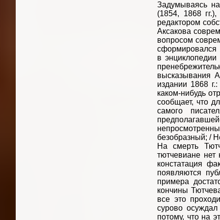
Задумываясь на
(1854, 1868 гг.
редактором собс
Аксакова соврем
вопросом соврем
сформировался 
в энциклопедии
пренебрежител
высказывания А
издании 1868 г.
каком-нибудь отр
сообщает, что д
самого писате
предполагавше
непросмотренн
безобразный; / Н
На смерть Тютч
тютчевиане нет 
констатация фа
появляются пуб
примера достат
кончины Тютчева
все это проход
сурово осуждал 
потому, что на э