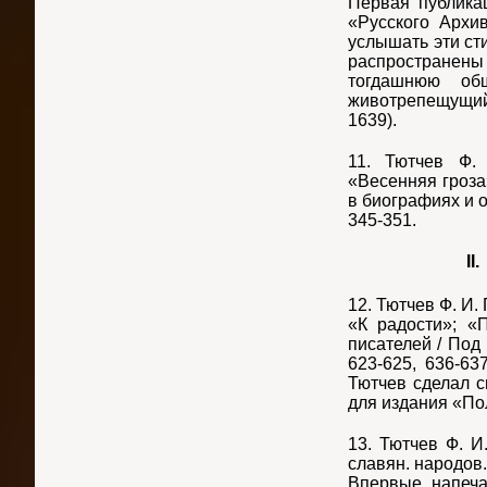
Первая публика
«Русского Архи
услышать эти ст
распространены 
тогдашнюю общ
животрепещущий 
1639).
11. Тютчев Ф.
«Весенняя гроза
в биографиях и об
345-351.
II
12. Тютчев Ф. И
«К радости»; «
писателей / Под р
623-625, 636-637
Тютчев сделал с
для издания «По
13. Тютчев Ф. И
славян. народов. 
Впервые напеча