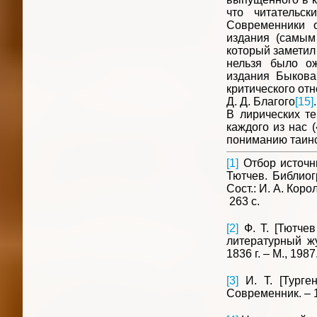
что читательс
Современники о
издания (самым
который заметил 
нельзя было о
издания Быкова
критического от
Д. Д. Благого
[15]
В лирических те
каждого из нас 
пониманию таинс
[1]
Отбор источн
Тютчев. Библиог
Сост.: И. А. Коро
263 с.
[2]
Ф. Т. [Тютчев
литературный жу
1836 г. – М., 1987.
[3]
И. Т. [Турге
Современник. – 18