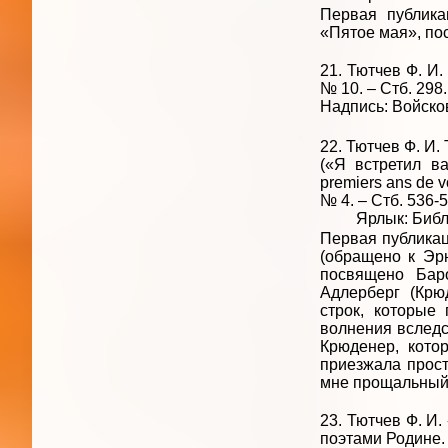
Первая публик
«Пятое мая», по
21. Тютчев Ф. И.
№ 10. – Стб. 298.
Надпись: Войсков
22. Тютчев Ф. И.
(«Я встретил ва
premiers ans de vo
№ 4. – Стб. 536-5
Ярлык: Библиот
Первая публикаци
(обращено к Эрн
посвящено Бар
Адлерберг (Крю
строк, которые
волнения вследс
Крюденер, кото
приезжала прост
мне прощальный
23. Тютчев Ф. И.
поэтами Родине. 