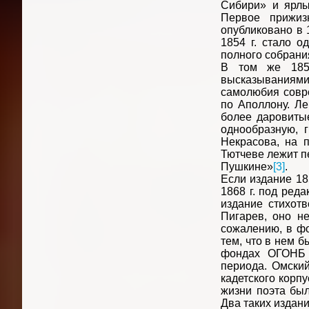
Сибири» и ярлы
Первое прижиз
опубликовано в 
1854 г. стало о
полного собрания
В том же 1854
высказываниями
самолюбия совре
по Аполлону. Ле
более даровитые
однообразную, г
Некрасова, на 
Тютчеве лежит пе
Пушкине»
[3]
.
Если издание 18
1868 г. под ред
издание стихотв
Пигарев, оно н
сожалению, в фо
тем, что в нем 
фондах ОГОНБ х
периода. Омский
кадетского корп
жизни поэта был
Два таких издан