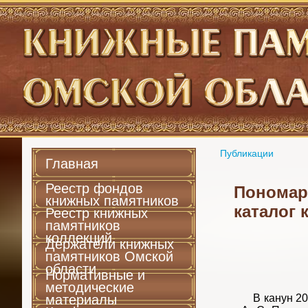
Публикации
Главная
Реестр фондов
Пономаре
книжных памятников
каталог 
Реестр книжных
памятников
коллекций
Держатели книжных
памятников Омской
области
Нормативные и
методические
материалы
В канун 200-ле