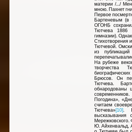
материи /.../ М
мною. Пахнет гнил
Первое посмертн
Бартеневым (в 
ОГОНБ сохранил
Тютчева 1886 
гимназии). Одна
Стихотворения и 
Тютчевой. Омски
из публикаций
перепечатывалис
На рубеже веко
творчества Т
биографических
Брюсов. Он пе
Тютчева. Барте
обнародованы ц
современников.
Погодина», «Дн
считаем своевре
Тютчева»
[10]
. В
высказывания 
Мережковского. 
Ю. Айхенвальд, А
о Тютчеве был о