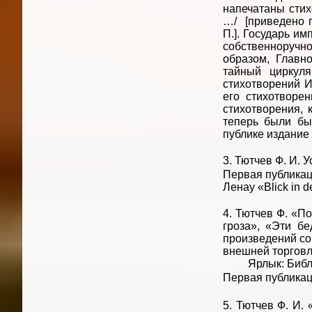
напечатаны стих
…/ [приведено п
П.]. Государь им
собственноручно
образом, Главн
тайный циркуля
стихотворений И
его стихотворе
стихотворения, 
теперь были бы
публике издание
3. Тютчев Ф. И. У
Первая публикац
Ленау «Blick in d
4. Тютчев Ф. «П
гроза», «Эти б
произведений со
внешней торговли,
Ярлык: Библиот
Первая публикац
5. Тютчев Ф. И. 