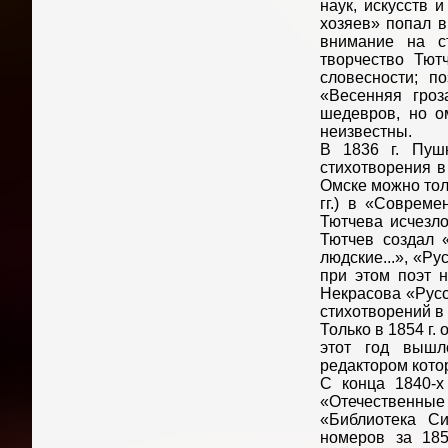
наук, искусств 
хозяев» попал в 
внимание на ст
творчество Тют
словесности; п
«Весенняя гроз
шедевров, но ом
неизвестны.
В 1836 г. Пуш
стихотворения в
Омске можно то
гг.) в «Соврем
Тютчева исчезло
Тютчев создал «
людские...», «Р
при этом поэт н
Некрасова «Русс
стихотворений в
Только в 1854 г.
этот год вышл
редактором котор
С конца 1840-х
«Отечественны
«Библиотека Си
номеров за 185