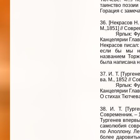
таинство поэзии
Горация с замеч
36. [Некрасов Н.
М.,1851] // Соврем
Ярлык: Фундаме
Канцелярии Глав
Некрасов писал:
если бы мы не
названием Торже
была написана н
37. И. Т. [Турге
ва. М., 1852 // Со
Ярлык: Фундаме
Канцелярии Глав
О стихах Тютчева
38. И. Т. [Тург
Современник. – 18
Тургенев впервые
самолюбия совре
по Аполлону. Ле
более даровитые