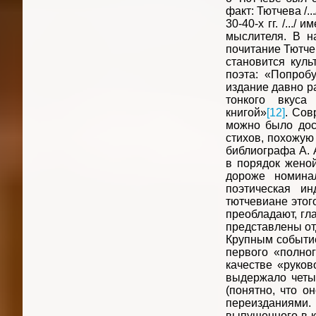
факт: Тютчева /.
30-40-х гг. /...
мыслителя. В н
почитание Тютче
становится кул
поэта: «Попробу
издание давно ра
тонкого вкуса
книгой»
[12]
. Сов
можно было дос
стихов, похожую
библиографа А. 
в порядок женой
дороже номина
поэтическая и
тютчевиане этого
преобладают, гл
представлены от
Крупным событие
первого «полно
качестве «руков
выдержало четыр
(понятно, что о
переизданиями. 
выпущенного в к