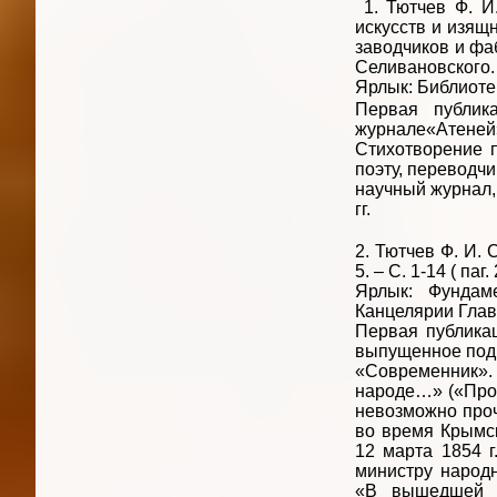
1. Тютчев Ф. И.
искусств и изящ
заводчиков и фа
Селивановского. –
Ярлык: Библиотек
Первая публик
журнале«Атеней
Стихотворение п
поэту, переводчи
научный журнал,
гг.
2. Тютчев Ф. И. 
5. – С. 1-14 ( паг. 
Ярлык: Фундаме
Канцелярии Глав
Первая публикац
выпущенное под 
«Современник». 
народе…» («Прор
невозможно проч
во время Крымск
12 марта 1854 г
министру народ
«В вышедшей н