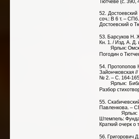
Тютчеве (с. 390, 4
52. Достоевский 
соч.: В 6 т. – СПб
Достоевский о Тю
53. Барсуков Н. 
Кн. 1. / Изд. А. 
Ярлык: Омская
Погодин о Тютчеве
54. Протопопов 
Зайончковская //
№ 2. – С. 164-165 
Ярлык: Библиот
Разбор стихотво
55. Скабичевский
Павленкова. – СП
Ярлык: Фундам
Штемпель: Фунда
Краткий очерк о 
56. Григорович Д