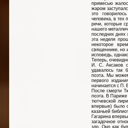
примесью жалост
жаром заступался
это говорилось
человека, в тех
речи, которые с
нашего металлич
последних днях ж
эта неделя прош
некоторое вре
священнике, но 
исповедь, однак
Теперь, очевидн
И. С. Аксаков 
удавалось так 
поэта. Мы можем
первого издани
начинается с П. 
После смерти Т
поэта. В Париже
тютчевской лири
впервые) было о
казачьей библио
Гагарина впервы
загадочное отно
зло. Оно как бу