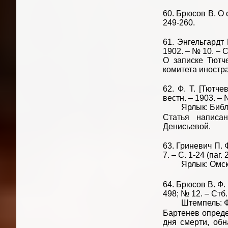
60. Брюсов В. О 
249-260.
61. Энгельгардт 
1902. – № 10. – С
О записке Тютч
комитета иностр
62. Ф. Т. [Тютч
вестн. – 1903. – 
Ярлык: Библиот
Статья написа
Денисьевой.
63. Гриневич П. Ф
7. – С. 1-24 (паг. 2
Ярлык: Омская 
64. Брюсов В. Ф. 
498; № 12. – Стб.
Штемпель: Фунд
Бартенев определ
дня смерти, об