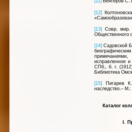
[11]
Венгеров С. А
[12]
Колтоновска
«Самообразование
[13]
Совр. мир. 
Общественного 
[14]
Садовской Б.
биографически
примечаниями
исправленное и 
СПб., б. г. (191
Библиотека Омск
[15]
Пигарев К. 
наследство.– М.:
Каталог кол
I. 