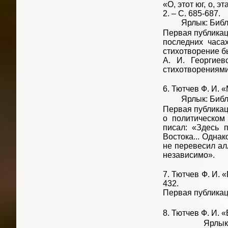
«О, этот юг, о, э
2. – С. 685-687.
Ярлык: Библиот
Первая публикац
последних часа
стихотворение б
А. И. Георгие
стихотворениями 
6. Тютчев Ф. И. «
Ярлык: Библиот
Первая публикац
о политическом
писал: «Здесь 
Востока... Однак
не перевесил ал
независимо».
7. Тютчев Ф. И. «
432.
Первая публикац
8. Тютчев Ф. И. «
Ярлык: Библио