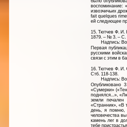
было опубликова
воспоминание: «
извозчичьих дрож
fait quelques ri
ей следующее пре
15. Тютчев Ф. И.
1879. – № 3. – С.
Надпись: Войск
Первая публикац
русскими войска
связи с этим в б
16. Тютчев Ф. И. 
Стб. 118-138.
Надпись: Войск
Опубликовано 3
«Сумерки» («Тени
поднялся...», «Л
земли печален 
«Странник», «В 
день, я помню, 
человечества вы
камень лег в дол
тебе пристрасть