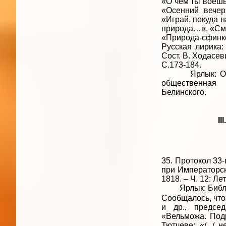
«О чем ты воешь
«Осенний вечер
«Играй, покуда 
природа…», «Смо
«Природа-сфинк
Русская лирика:
Сост. В. Ходасев
С.173-184.
Ярлык: Омская
обществ
Бе
I
35. Протокол 33
при Императорск
1818. – Ч. 12: Лет
Ярлык: Библиот
Сообщалось, что
и др., предсе
«Вельможа. Под
Тютчеве: «/...