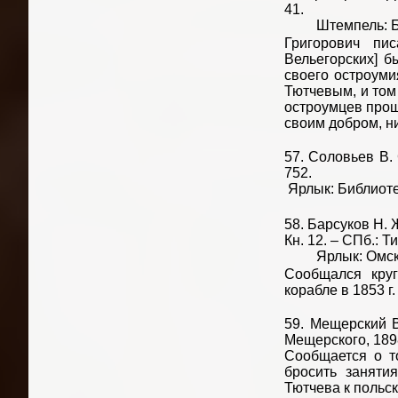
41.
Штемпель: Библ
Григорович пи
Вельегорских] б
своего остроуми
Тютчевым, и том
остроумцев про
своим добром, нич
57. Соловьев В. 
752.
Ярлык: Библиоте
58. Барсуков Н. 
Кн. 12. – СПб.: Т
Ярлык: Омская
Сообщался кру
корабле в 1853 г. 
59. Мещерский В
Мещерского, 1898
Сообщается о т
бросить заняти
Тютчева к польско