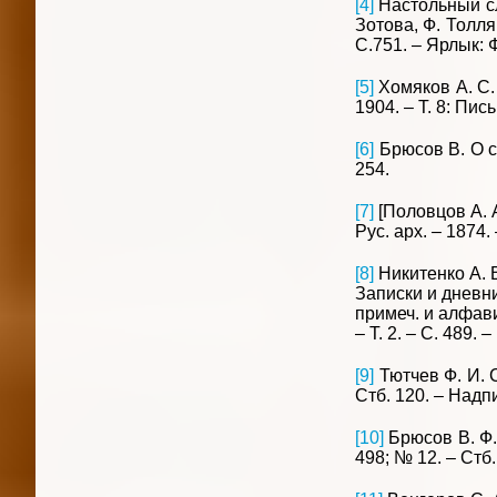
[4]
Настольный сло
Зотова, Ф. Толля;
С.751. – Ярлык:
[5]
Хомяков А. С. 
1904. – Т. 8: Пис
[6]
Брюсов В. О со
254.
[7]
[Половцов А. А
Рус. арх. – 1874.
[8]
Никитенко А. В
Записки и дневник 
примеч. и алфавит
– Т. 2. – С. 489
[9]
Тютчев Ф. И. С
Стб. 120. – Надп
[10]
Брюсов В. Ф. 
498; № 12. – Стб