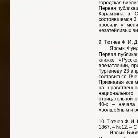
городская библи
Первая публикац
Карамзина в О
состоявшемся 3 
просили у меня
незатейливых ви
9. Тютчев Ф. И. Д
Ярлык: Фундаме
Первая публикац
книжке «Русск
впечатлении, п
Тургеневу 23 ап
составиться. Вче
Признавая все м
на нравственно
национального 
отрицательной о
40-х – начала 
«волшебным и р
10. Тютчев Ф. И.
1867. – №12. – Ст
Ярлык: Библиот