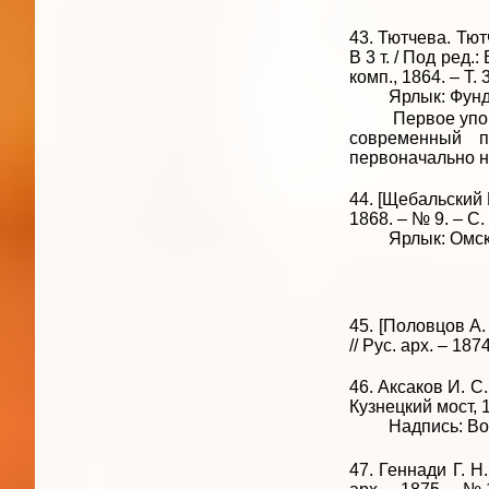
43. Тютчева. Тют
В 3 т. / Под ред.
комп., 1864. – Т. 
Ярлык: Фундаме
Первое упомина
современный п
первоначально н
44. [Щебальский П
1868. – № 9. – С.
Ярлык: Омская 
45. [Половцов А.
// Рус. арх. – 187
46. Аксаков И. С
Кузнецкий мост, 18
Надпись: Войск
47. Геннади Г. Н