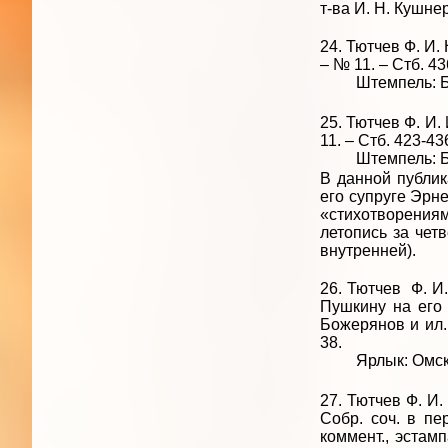
т-ва И. Н. Кушнер
24. Тютчев Ф. И.
– № 11. – Стб. 43
Штемпель: Библ
25. Тютчев Ф. И. 
11. – Стб. 423-43
Штемпель: Библ
В данной публик
его супруге Эрн
«стихотворения
летопись за четв
внутренней).
26. Тютчев Ф. И.
Пушкину на его 
Божерянов и ил. 
38.
Ярлык: Омская 
27. Тютчев Ф. И.
Собр. соч. в пе
коммент., эстам