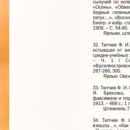
сыпучий по коле
«Осень», «Обве
бедные селень
петух…», «Восход
Биогр. и избр. с
1909. – С. 54-90.
Ярлыки, штемпе
32. Тютчев Ф. И
остывшая от зно
средне-учебных з
– Ч. 1 / Сос
«Василеостровск
287-288, 300.
Ярлык: Омская 
33. Тютчев Ф. И
Я. Брюсова, б
факсимиле и порт
1913. – 468 с.: 1 
Штемпель: Попе
34. Тютчев Ф. 
взошла…», «Как