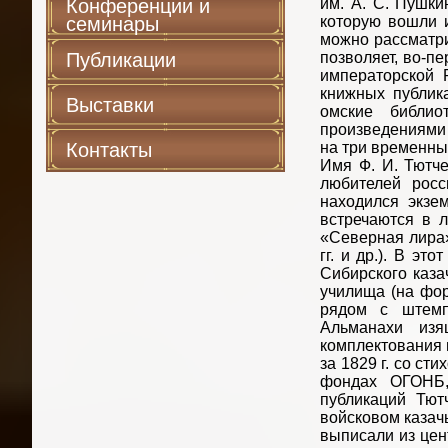
Конференции и
им. А. С. Пушки
семинары
которую вошли 
можно рассматри
Публикации
позволяет, во-п
императорской 
книжных публик
Выставки
омские библио
произведениями 
Контакты
на три временны
Имя Ф. И. Тютч
любителей росс
находился экзем
встречаются в л
«Северная лира» 
гг. и др.). В э
Сибирского каза
училища (на фор
рядом с штемпе
Альманахи изя
комплектования 
за 1829 г. со ст
фондах ОГОНБ,
публикаций Тют
войсковом казач
выписали из цен