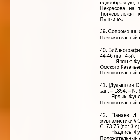
однообразную, г
Некрасова, на 
Тютчеве лежит пе
Пушкине».
39. Современные з
Положительный о
40. Библиографич
44-46 (паг. 4-я).
Ярлык: Фундаме
Омского Казачье
Положительный о
41. [Дудышкин С.
зап. – 1854. – № 8
Ярлык: Фундаме
Положительный о
42. [Панаев И.
журналистики // 
С. 73-75 (паг 3-я)
Надпись: Фунда
Положительный о