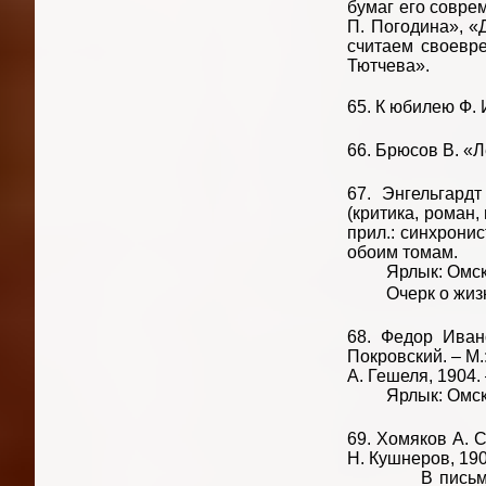
бумаг его соврем
П. Погодина», «
считаем своевре
Тютчева».
65. К юбилею Ф. И
66. Брюсов В. «Ле
67. Энгельгардт
(критика, роман,
прил.: синхронис
обоим томам.
Ярлык: Омская 
Очерк о жизни и
68. Федор Ивано
Покровский. – М.:
А. Гешеля, 1904. 
Ярлык: Омская
69. Хомяков А. С.
Н. Кушнеров, 1904
В письме к А. 