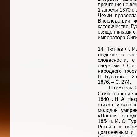
прочтения на ве
1 апреля 1870 г.
Чехии правосла
Впоследствии ч
католичество. Гу
священниками о в
императора Сигиз
14. Тютчев Ф. И
людские, о сле
словесности, 
очерками / Сос
народного прос
Н. Бунаков. – 2-
1876. – С. 274.
Штемпель: Омс
Стихотворение 
1840 г. Н. А. Н
стихов, можно т
молодой умира
«Пошли, Господь
1854 г. И. С. Ту
Россию и переж
долговечным и 