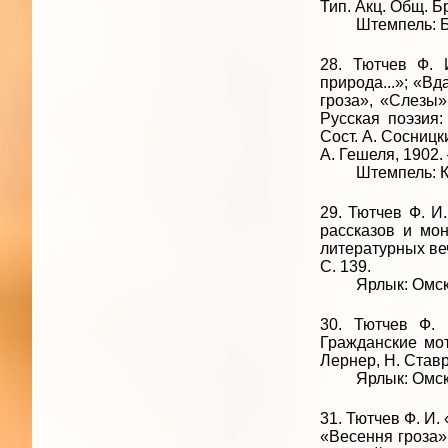
Тип. Акц. Общ. Бр
Штемпель: Библ
28. Тютчев Ф. 
природа...»; «В
гроза», «Слезы»
Русская поэзия:
Сост. А. Сосницки
А. Гешеля, 1902. 
Штемпель: Креди
29. Тютчев Ф. И.
рассказов и мон
литературных вече
С. 139.
Ярлык: Омская
30. Тютчев Ф.
Гражданские мот
Лернер, Н. Ставр
Ярлык: Омская
31. Тютчев Ф. И
«Весення гроза»