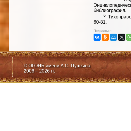
Энциклопедически
библиография.
6
Тихонравов
60-81.
Поделиться:
© ОГОНБ имени А.С. Пушкина
2006 – 2026 гг.