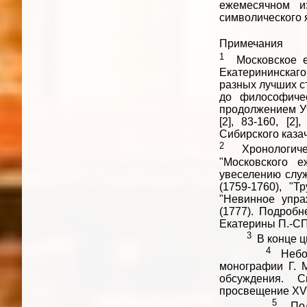
ежемесячном и
символического 
Примечания
1
Московское 
Екатерининскаг
разных лучших с
до философиче
продолжением Утре
[2], 83-160, [2
Сибирского казач
2
Хронологич
"Московского 
увеселению служ
(1759-1760), "Т
"Невинное упра
(1777). Подробн
Екатерины П.-СПб
3
В конце 
4
Небо
монографии Г. М
обсуждения. 
просвещение XVIII
5
По