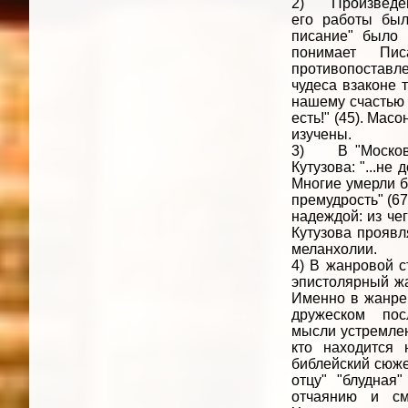
2) Произведение
его работы был
писание" было 
понимает Пис
противопоставле
чудеса взаконе 
нашему счастью 
есть!" (45). Мас
изучены.
3) В "Московск
Кутузова: "...не
Многие умерли бы
премудрость" (67
надеждой: из че
Кутузова проявл
меланхолии.
4) В жанровой с
эпистолярный жа
Именно в жанре 
дружеском по
мысли устремлен
кто находится 
библейский сюже
отцу" "блудная
отчаянию и см