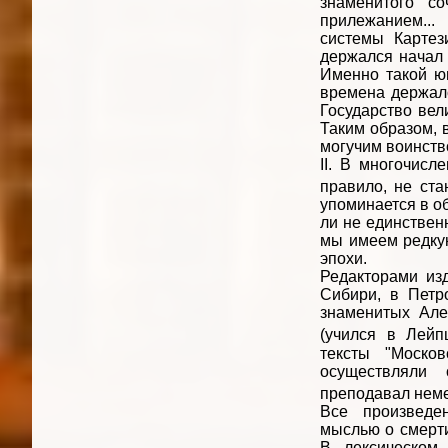
знаменитого с
прилежанием..
системы Картез
держался начал Е
Именно такой юн
времена держалос
Государство вел
Таким образом, 
могучим воинств
II. В многочисл
правило, не ст
упоминается в о
ли не единствен
мы имеем редку
эпохи.
Редакторами из
Сибири, в Петр
знаменитых Але
(учился в Лейп
тексты "Моско
осуществляли 
преподавал нем
Все произведен
мыслью о смерти
В лексическом 