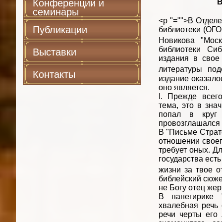
Конференции и
В
семинары
<p "="">В Отдел
Публикации
библиотеки (ОГО
Новикова "Моск
библиотеки Сиб
Выставки
издания в свое
литературы под
Контакты
издание оказалос
оно является.
I. Прежде всег
тема, это в зна
попал в круг 
провозглашался 
В "Письме Страт
отношении своего
требует оных. Дл
государства ест
жизни за твое от
библейский сюже
не Богу отец жер
В панегирике 
хвалебная речь
речи черты его