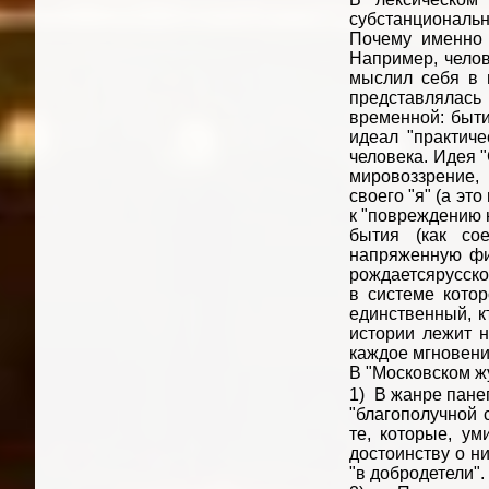
субстанциональн
Почему именно 
Например, челов
мыслил себя в п
представлялас
временной: быти
идеал "практиче
человека. Идея 
мировоззрение,
своего "я" (а эт
к "повреждению 
бытия (как со
напряженную фи
рождаетсярусско
в системе котор
единственный, к
истории лежит н
каждое мгновени
В "Московском ж
1) В жанре пане
"благополучной 
те, которые, ум
достоинству о ни
"в добродетели".