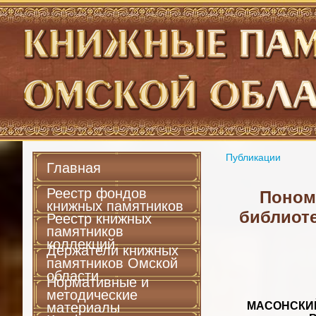
Публикации
Главная
Реестр фондов
Понома
книжных памятников
библиоте
Реестр книжных
памятников
коллекций
Держатели книжных
памятников Омской
области
Нормативные и
методические
материалы
МАСОНСКИЙ