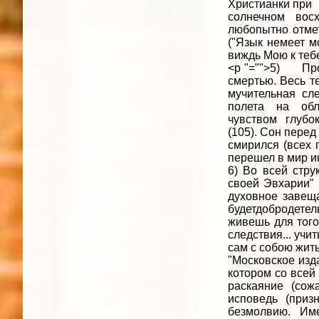
Христианки при
солнечном вос
любопытно отмет
("Язык немеет м
виждь Мою к тебе
<p "="">5) Прои
смертью. Весь те
мучительная сл
полета на обл
чувством глубо
(105). Сон перед
смирился (всех 
перешел в мир и
6) Во всей стру
своей Эвхарии"
духовное завеща
будетдобродетел
живешь для того,
следствия... учи
сам с собою жить
"Московское изд
котором со всей
раскаяние (сож
исповедь (приз
безмолвию. Им