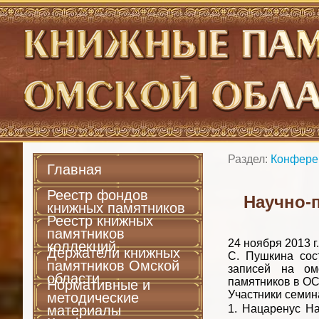
Раздел:
Конфере
Главная
Реестр фондов
Научно-п
книжных памятников
Реестр книжных
памятников
24 ноября 2013 г
коллекций
Держатели книжных
С. Пушкина сос
памятников Омской
записей на ом
области
памятников в ОС
Нормативные и
Участники семин
методические
материалы
1. Нацаренус На