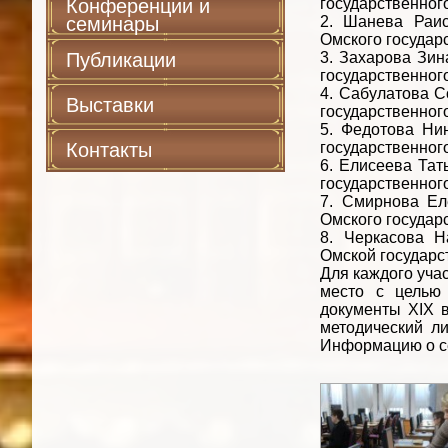
Конференции и
государственног
семинары
2. Шанева Раис
Омского государ
Публикации
3. Захарова Зин
государственного
4. Сабулатова С
Выставки
государственного
5. Федотова Нин
Контакты
государственног
6. Елисеева Тат
государственног
7. Смирнова Ел
Омского государ
8. Черкасова Н
Омской государс
Для каждого уча
место с целью
документы
XIX
в
методический л
Информацию о се